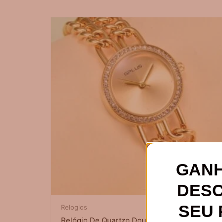
GANH
DES
SEU 
Relogios
Relógio De Quartzo Dourado Com