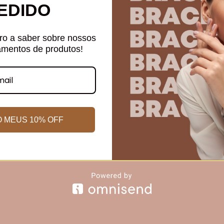
EDIDO
Quadrado
R$
250,00
R$
220,00
R$
73,33
Em até 3x de
sem juros
iro a saber sobre nossos
amentos de produtos!
R$
198,00
A vista
no Pix
 MEUS 10% OFF