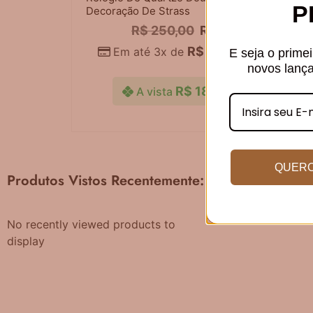
P
Decoração De Strass
R$
250,00
R$
200,00
R$
66,67
Em até 3x de
sem juros
E seja o prime
novos lanç
R$
180,00
A vista
no Pix
QUERO
Produtos Vistos Recentemente:
No recently viewed products to
display