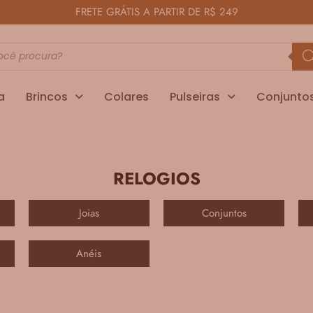
FRETE GRÁTIS A PARTIR DE R$ 249
a
Brincos
Colares
Pulseiras
Conjunto
RELOGIOS
Joias
Conjuntos
Anéis