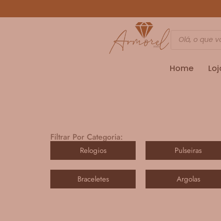
Home
Loj
Filtrar Por Categoria:
Relogios
Pulseiras
Braceletes
Argolas